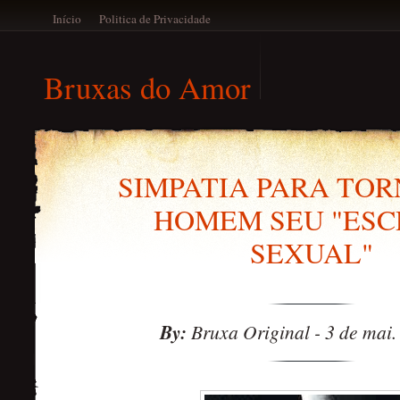
Início
Politica de Privacidade
Bruxas do Amor
SIMPATIA PARA TO
HOMEM SEU "ESC
SEXUAL"
By:
Bruxa Original
-
3 de mai.